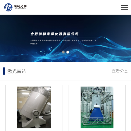
激光雷达
查看分类